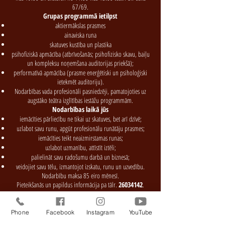
67/69.
Grupas programmā ietilpst
aktiermākslas prasmes
ainaviska runa
skatuves kustība un plastika
psihofiziskā apmācība (atbrīvošanās; psihofizisko skavu, baiļu
un kompleksu noņemšana auditorijas priekšā);
performatīvā apmācība (prasme enerģētiski un psiholoģiski
ietekmēt auditoriju).
Nodarbības vada profesionāli pasniedzēji, pamatojoties uz
augstāko teātra izglītības iestāžu programmām.
Nodarbības laikā jūs
iemācīties pārliecību ne tikai uz skatuves, bet arī dzīvē;
uzlabot savu runu, apgūt profesionālu runātāju prasmes;
iemācīties teikt neaizmirstamas runas;
uzlabot uzmanību, attīstīt iztēli;
palielināt savu radošumu darbā un biznesā;
veidojiet savu tēlu, izmantojot izskatu, runu un uzvedību.
Nodarbību maksa 85 eiro mēnesī.
Pieteikšanās un papildus informācija pa tālr.
26034142
.
Studija arī notiek
Individuālās runas nodarbības
Phone
Facebook
Instagram
YouTube
Trenējam skaņas skaļumu, strādājam pie balss tembra,