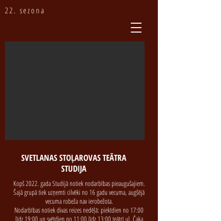
22. sezona
SVETLANAS STOĻAROVAS TEĀTRA
STUDIJA
Kopš 2022. gada Studijā notiek nodarbības pieaugušajiem.
Šajā grupā tiek uzņemti cilvēki no 16 gadu vecuma, augšējā
vecuma robeža nav ierobežota.
Nodarbības notiek divas reizes nedēļā: piektdien no 17:00
līdz 19:00 un svētdien no 11:00 līdz 13:00 teātrī ul. Čaka