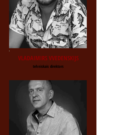
VLADAIMIRS VVEDENSKIJS
tehniskais direktors