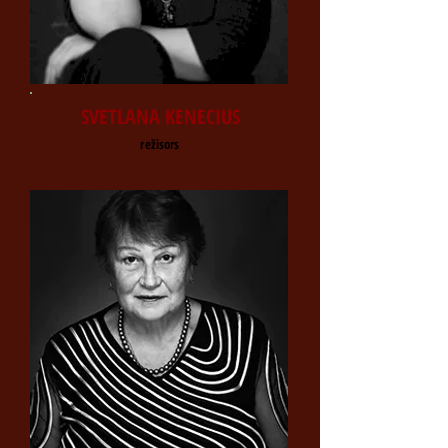
SVETLANA KENECIUS
režisors