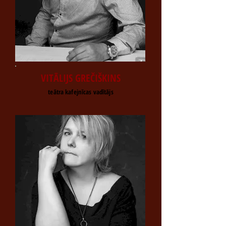
VITĀLIJS GREČIŠKINS
teātra kafejnīcas vadītājs