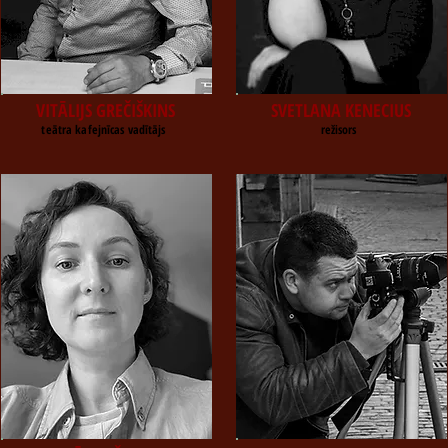
VITĀLIJS GREČIŠKINS
SVETLANA KENECIUS
teātra kafejnīcas vadītājs
režisors