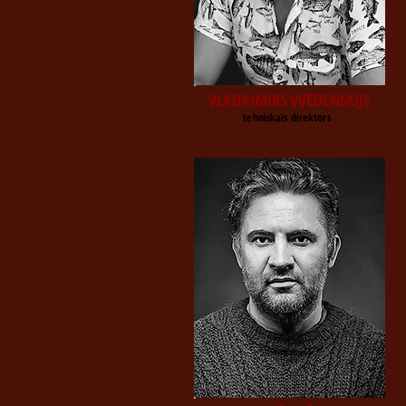
VLADAIMIRS VVEDENSKIJS
tehniskais direktors