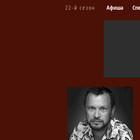
22-й сезон
Афиша
Сп