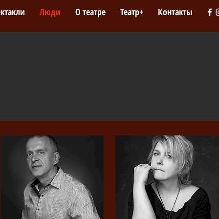
ектакли
Люди
О театре
Театр+
Контакты