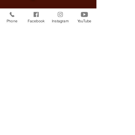
Phone
Facebook
Instagram
YouTube
BIEDRĪBA "BRĪVO AKTIERU
SABIEDRĪBA"
Reģ. nr
40008031297
A.Čaka iela 67/69, Rīga, Latvija
osa.teatr@gmail.com
© 2023 by Cypher City. Proudly