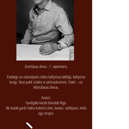
Dzimšanas diena - 7. septembris.
Pastāvīgs un neaizstājams teātra kafejnīcas vadītājs, kafejnīcas
kungs. Viņai patīk izrādes ar pārtraukumiem. Teātrī – no
dibināšanas dienas.
Autors:
Gardīgākā karstā šokolāde Rīgā.
Ne mazāk gards Teātra kokteilis (kivi, banāni, saldējums, meža
ogu sīrups).