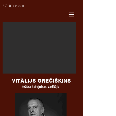
22-й сезон
VITĀLIJS GREČIŠKINS
teātra kafejnīcas vadītājs