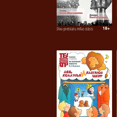
Divu pretstatu mīlas stāsts
18+