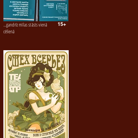
...gandrīz mīlas stāsts vienā
15+
cēlienā