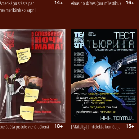
Amerikāņu stāsts par
14+
Ainas no dzīves (par mīlestību)
16+
neamerikānisko sapni
pielādēta pistole vienā cēlienā
18+
[Mākslīgā] intelekta komēdija
15+