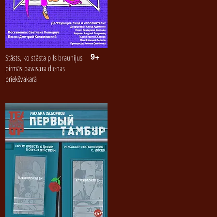
Stāsts, ko stāsta pils braunijus
9+
pirmās pavasara dienas
priekšvakarā