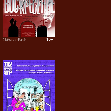
Сilvēka sacelšanās
16+