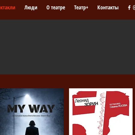
ектакли
Люди
О театре
Театр+
Контакты