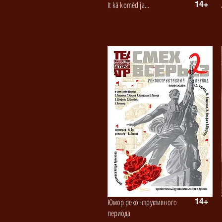
It kā komēdija...
14+
Юмор реконструктивного
14+
периода