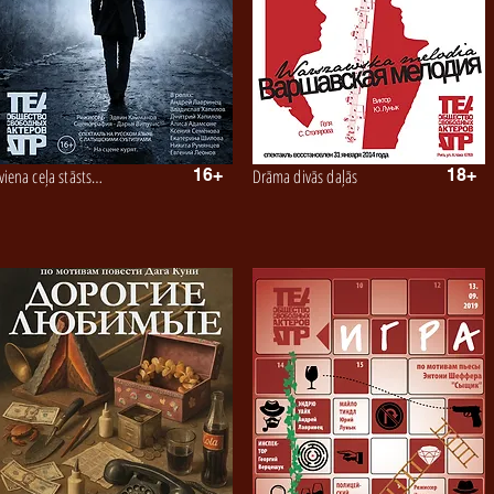
viena ceļa stāsts…
16+
Drāma divās daļās
18+