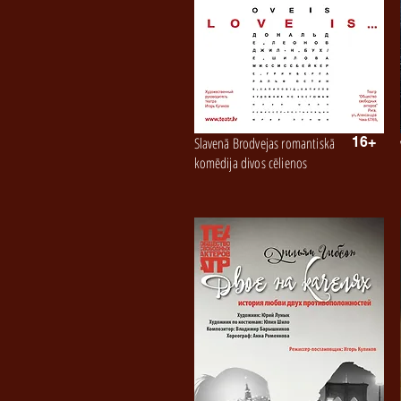
Slavenā Brodvejas romantiskā
16+
komēdija divos cēlienos