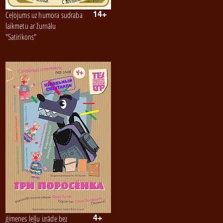
Ceļojums uz humora sudraba
14+
laikmetu ar žurnālu
"Satirikons"
ģimenes leļļu izrāde bez
4+