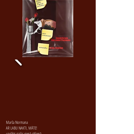
Marša Normana
AR LABU NAKTI, MĀTE!
uzvilkts gailis vienā cēlienā