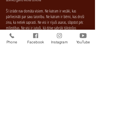
Šī izrāde nav domāta visiem. Ne katram ir vecāki, kas
pārliecināti par savu taisnību. Ne katram ir bērni, kas droši
zina, ka netiek saprasti. Ne visi ir rijuši asaras, slāpstot pēc
mīlestības. Ne visi ir jutuši, kā dzīve sabrūk tūkstošos
bezjēdzīgu stundu, nesagādājot ne piliena prieka. Ne visi ir
uzdrošinājušies aiziet no dzīves un pateikt to acīs tuvam
Phone
Facebook
Instagram
YouTube
cilvēkam. Un kas gan iznāktu no šādas sarunas?
Izrādē «Ar labu nakti, māte!» teātris runā par to skatītāja vietā,
kurš no tā baidās pat iedomāties. Teātris ir gatavs pārtraukt
klusēšanu, kamēr vēl nav par vēlu.
Režisors inscenētājs: Igors Kuļikovs
Lomās: Jeļena Sigova, Svetlana Stoļarova
Ilgums: 1 stunda 40 minūtes (bez starpbrīža)
Ieteicamais vecums: 18+
BIEDRĪBA "BRĪVO AKTIERU