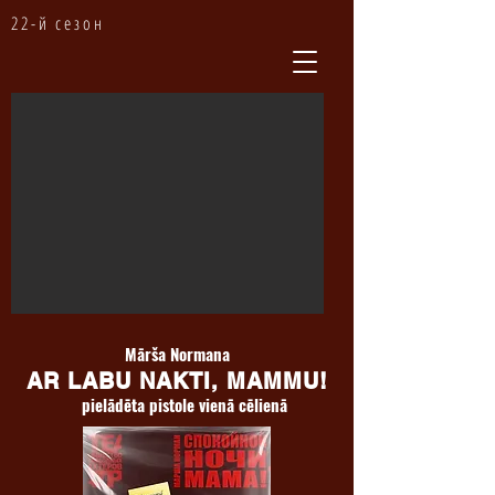
22-й сезон
Mārša Normana
AR LABU NAKTI, MAMMU!
pielādēta pistole vienā cēlienā