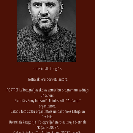
Profesionāls fotogrāfs.
Teātra aktieru portretu autors.
PORTRET.LV fotogrāfijas skolas apmācību programmu vadītājs
un autors.
Skolotājs Sony fotoskolā. Fotofestivāla "ArtCamp"
organizators.
Dažādu fotoizstāžu organizators un dalībnieks Latvijā un
ārvalstīs.
Uzvarētājs kategorijā "Fotogrāfija" starptautiskajā biennālē
"RigaBIN 2008".
Galvenās balvas "The Amber Breeze 2007" ieguvējs.