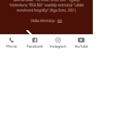
Fotokonkursa "RĪGA 800" uzvarētājs nominācijā "Labākā
monohromā fotogrāfija" (Rīgas Doms, 2001).
Sīkāka informācija -
šeit
.
Phone
Facebook
Instagram
YouTube