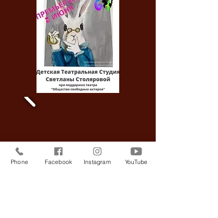
Phone
Facebook
Instagram
YouTube
Aicinām skatītājus kopā ar mums doties ceļojumā uz īstu
pārsteidzošu bērnu izgudrojumu, fantāziju un iztēles zemi!