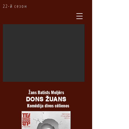
22-й сезон
Žans Batists Moljērs
DONS ŽUANS
Komēdija divos cēlienos