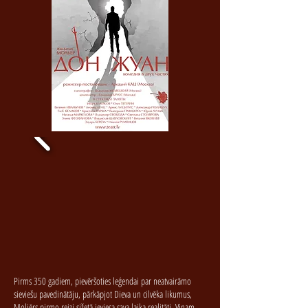
Pirms 350 gadiem, pievēršoties leģendai par neatvairāmo
sieviešu pavedinātāju, pārkāpjot Dieva un cilvēka likumus,
Moljērs pirmo reizi sižetā ieviesa sava laika realitāti. Viņam