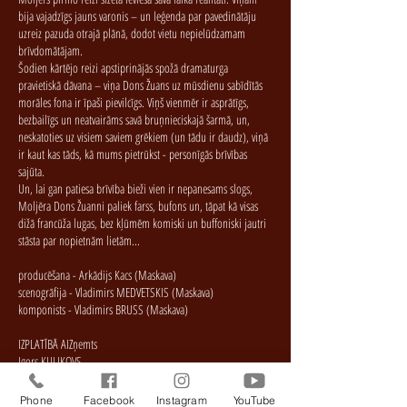
bija vajadzīgs jauns varonis – un leģenda par pavedinātāju
uzreiz pazuda otrajā plānā, dodot vietu nepielūdzamam
brīvdomātājam.
Šodien kārtējo reizi apstiprinājās spožā dramaturga
pravietiskā dāvana – viņa Dons Žuans uz mūsdienu sabīdītās
morāles fona ir īpaši pievilcīgs. Viņš vienmēr ir asprātīgs,
bezbailīgs un neatvairāms savā bruņnieciskajā šarmā, un,
neskatoties uz visiem saviem grēkiem (un tādu ir daudz), viņā
ir kaut kas tāds, kā mums pietrūkst - personīgās brīvības
sajūta.
Un, lai gan patiesa brīvība bieži vien ir nepanesams slogs,
Moljēra Dons Žuanni paliek farss, bufons un, tāpat kā visas
dižā francūža lugas, bez kļūmēm komiski un buffoniski jautri
stāsta par nopietnām lietām...
producēšana - Arkādijs Kacs (Maskava)
scenogrāfija - Vladimirs MEDVETSKIS (Maskava)
komponists - Vladimirs BRUSS (Maskava)
IZPLATĪBĀ AIZņemts
Igors KULIKOVS
Oļegs TETERINS
Jevgeņijs IVAŅČEVS
Phone
Facebook
Instagram
YouTube